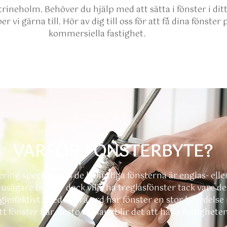
rineholm. Behöver du hjälp med att sätta i fönster i ditt
r vi gärna till. Hör av dig till oss för att få dina fönster 
kommersiella fastighet.
VARFÖR FÖNSTERBYTE?
ring speciellt om de befintliga fönsterna är englas- eller
 husägare brukar dock vilja ha treglasfönster tack vare d
effektivt. Med andra ord har fönster en stor betydelse n
t fönster har, desto enklare blir det att hålla fastighete