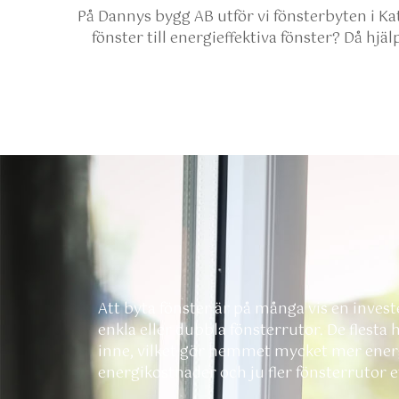
På Dannys bygg AB utför vi fönsterbyten i Kat
fönster till energieffektiva fönster? Då hjälpe
Att byta fönster är på många vis en investe
enkla eller dubbla fönsterrutor. De flesta
inne, vilket gör hemmet mycket mer energi
energikostnader och ju fler fönsterrutor et