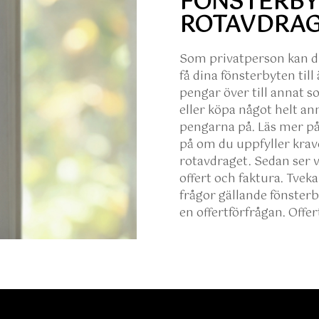
FÖNSTERBY
ROTAVDRA
Som privatperson kan du
få dina fönsterbyten till
pengar över till annat s
eller köpa något helt an
pengarna på. Läs mer på
på om du uppfyller krave
rotavdraget. Sedan ser vi
offert och faktura. Tveka
frågor gällande fönsterb
en offertförfrågan. Offer