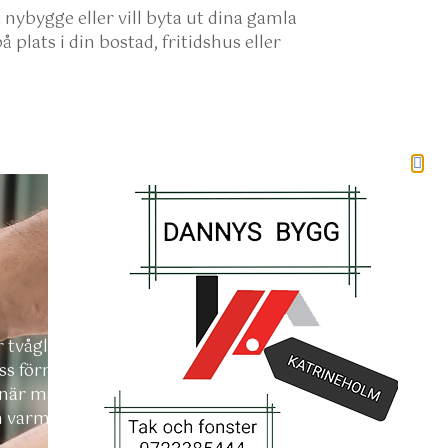
 nybygge eller vill byta ut dina gamla
på plats i din bostad, fritidshus eller
 tvåglasfönster. Det betyder att det är
ess förmåga att hålla kyla ute och värme
är man vill slippa betala för mycket i
n varm.