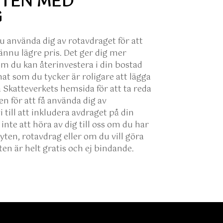
TEN MED
G
 använda dig av rotavdraget för att
 ännu lägre pris. Det ger dig mer
om du kan återinvestera i din bostad
nat som du tycker är roligare att lägga
 Skatteverkets hemsida för att ta reda
n för att få använda dig av
 till att inkludera avdraget på din
 inte att höra av dig till oss om du har
yten, rotavdrag eller om du vill göra
ten är helt gratis och ej bindande.