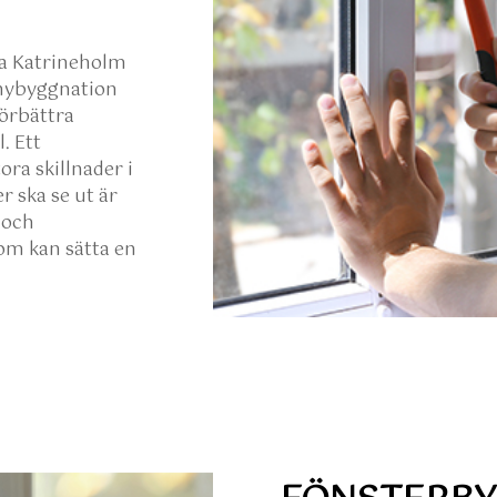
la Katrineholm
 nybyggnation
förbättra
. Ett
tora skillnader i
er ska se ut är
 och
som kan sätta en