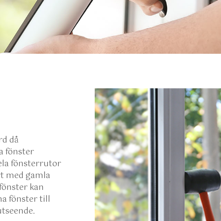
rd då
a fönster
ela fönsterrutor
ört med gamla
fönster kan
a fönster till
utseende.