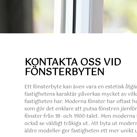
KONTAKTA OSS VID
FÖNSTERBYTEN
Ett fönsterbyte kan även vara en estetisk åtgä
fastighetens karaktär påverkas mycket av vilk
fastigheten har. Moderna fönster har oftast h
som gör det enklare att putsa fönstren jämf
fönster från 18- och 1900-talet. Men moderna 
också se väldigt tråkiga ut. Att byta ut modern
äldre modeller ger fastigheten ett mer unikt 